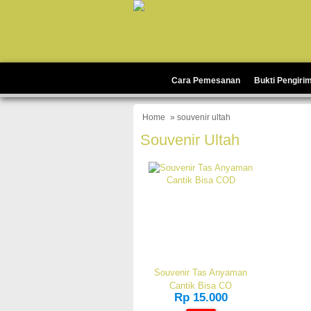
Cara Pemesanan
Bukti Pengiri
Home
» souvenir ultah
Souvenir Ultah
Souvenir Tas Anyaman
Cantik Bisa CO
Rp 15.000