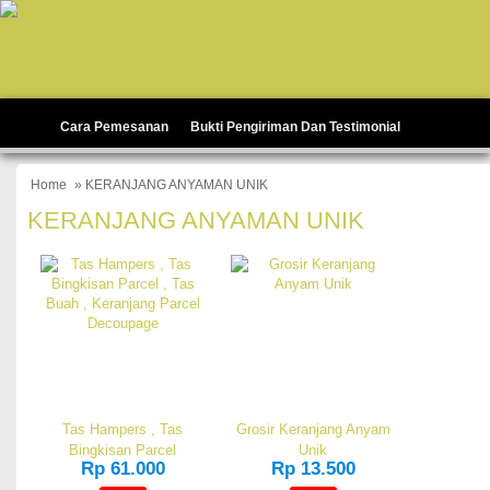
Cara Pemesanan
Bukti Pengiriman Dan Testimonial
Home
» KERANJANG ANYAMAN UNIK
KERANJANG ANYAMAN UNIK
Tas Hampers , Tas
Grosir Keranjang Anyam
Bingkisan Parcel
Unik
Rp 61.000
Rp 13.500