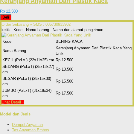
Keranjang Anyaman Dari Plastik Kaca
Rp 12.500
Beli
Order Sekarang »
SMS : 085730933902
ketik : Kode - Nama barang - Nama dan alamat pengiriman
Kode
BENING KACA
Keranjang Anyaman Dari Plastik Kaca Yang
Nama Barang
Unik
KECIL (PxLx ) (22x11x25) cm
Rp 12.500
SEDANG (PxLxT) (25x13x27)
Rp 13.500
cm
BESAR (PxLxT) (29x15x30)
Rp 15.500
cm
JUMBO (PxLxT) (31x18x34)
Rp 17.500
cm
Lihat Detail »
Model dan Jenis
Dompet Anyaman
Tas Anyaman Embos