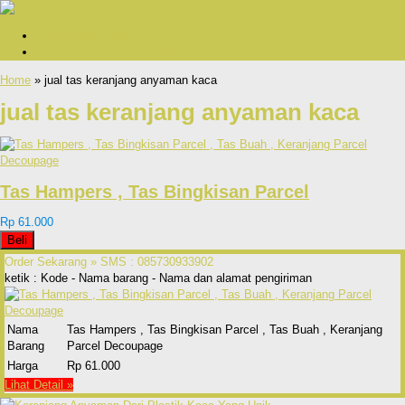
Cara Pemesanan
Bukti Pengiriman Dan Testimonial
Home
» jual tas keranjang anyaman kaca
jual tas keranjang anyaman kaca
Tas Hampers , Tas Bingkisan Parcel
Rp 61.000
Beli
Order Sekarang »
SMS : 085730933902
ketik : Kode - Nama barang - Nama dan alamat pengiriman
Nama
Tas Hampers , Tas Bingkisan Parcel , Tas Buah , Keranjang
Barang
Parcel Decoupage
Harga
Rp 61.000
Lihat Detail »