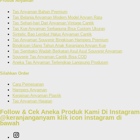
Produk Anyaman
Tas Anyaman Bahan Premium
Tas Belanja Anyaman Modern Model Anyam Rata
Tas Sehari-hari Dari Anyaman Vintage Cantik
Tas Kue Anyaman Serbaguna Bisa Custom Ukuran
Sintetic Bag Lembut Halus Anyaman Cantik
Tas Anyaman Souvenir Bingkisan Hampers Premium
Bingkisan Ulang Tahun Anak Keranjang Anyam Kue
Tas Sembako Wadah Berkatan Asul Asul Souvenir Anyaman
Souvenir Tas Anyaman Cantik Bisa COD
Aneka Tas Anyaman Terlengkap Langsung Produsen
Silahkan Order
Cara Pemesanan
Hampers Anyaman
Kerajinan Anyaman Plastik
Tas Anyaman Hajatan
Follow & Cek Aneka Produk Kami Di Instagram
@keranjanganyam
klik icon instagram di
bawah