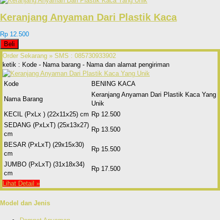
Keranjang Anyaman Dari Plastik Kaca
Rp 12.500
Beli
Order Sekarang »
SMS : 085730933902
ketik : Kode - Nama barang - Nama dan alamat pengiriman
Kode
BENING KACA
Keranjang Anyaman Dari Plastik Kaca Yang
Nama Barang
Unik
KECIL (PxLx ) (22x11x25) cm
Rp 12.500
SEDANG (PxLxT) (25x13x27)
Rp 13.500
cm
BESAR (PxLxT) (29x15x30)
Rp 15.500
cm
JUMBO (PxLxT) (31x18x34)
Rp 17.500
cm
Lihat Detail »
Model dan Jenis