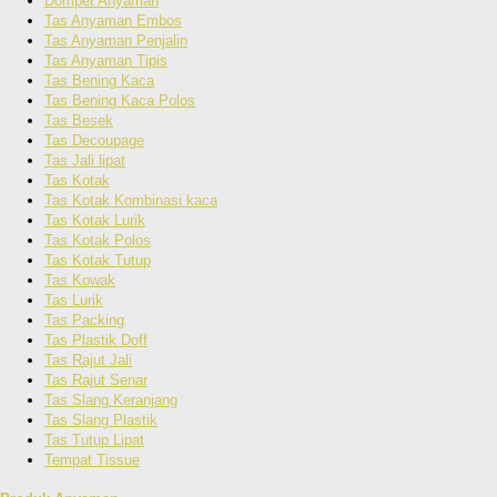
Dompet Anyaman
Tas Anyaman Embos
Tas Anyaman Penjalin
Tas Anyaman Tipis
Tas Bening Kaca
Tas Bening Kaca Polos
Tas Besek
Tas Decoupage
Tas Jali lipat
Tas Kotak
Tas Kotak Kombinasi kaca
Tas Kotak Lurik
Tas Kotak Polos
Tas Kotak Tutup
Tas Kowak
Tas Lurik
Tas Packing
Tas Plastik Doff
Tas Rajut Jali
Tas Rajut Senar
Tas Slang Keranjang
Tas Slang Plastik
Tas Tutup Lipat
Tempat Tissue