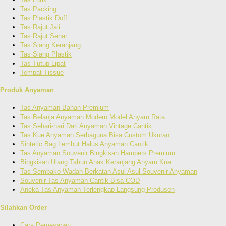
Tas Packing
Tas Plastik Doff
Tas Rajut Jali
Tas Rajut Senar
Tas Slang Keranjang
Tas Slang Plastik
Tas Tutup Lipat
Tempat Tissue
Produk Anyaman
Tas Anyaman Bahan Premium
Tas Belanja Anyaman Modern Model Anyam Rata
Tas Sehari-hari Dari Anyaman Vintage Cantik
Tas Kue Anyaman Serbaguna Bisa Custom Ukuran
Sintetic Bag Lembut Halus Anyaman Cantik
Tas Anyaman Souvenir Bingkisan Hampers Premium
Bingkisan Ulang Tahun Anak Keranjang Anyam Kue
Tas Sembako Wadah Berkatan Asul Asul Souvenir Anyaman
Souvenir Tas Anyaman Cantik Bisa COD
Aneka Tas Anyaman Terlengkap Langsung Produsen
Silahkan Order
Cara Pemesanan