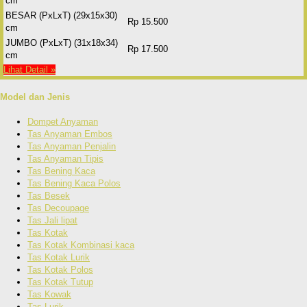
cm
BESAR (PxLxT) (29x15x30)
Rp 15.500
cm
JUMBO (PxLxT) (31x18x34)
Rp 17.500
cm
Lihat Detail »
Model dan Jenis
Dompet Anyaman
Tas Anyaman Embos
Tas Anyaman Penjalin
Tas Anyaman Tipis
Tas Bening Kaca
Tas Bening Kaca Polos
Tas Besek
Tas Decoupage
Tas Jali lipat
Tas Kotak
Tas Kotak Kombinasi kaca
Tas Kotak Lurik
Tas Kotak Polos
Tas Kotak Tutup
Tas Kowak
Tas Lurik