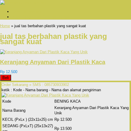
Cara Pemesanan
Bukti Pengiriman Dan Testimonial
Home
» jual tas berbahan plastik yang sangat kuat
jual tas berbahan plastik yang
sangat kuat
Keranjang Anyaman Dari Plastik Kaca
Rp 12.500
Beli
Order Sekarang »
SMS : 085730933902
ketik : Kode - Nama barang - Nama dan alamat pengiriman
Kode
BENING KACA
Keranjang Anyaman Dari Plastik Kaca Yang
Nama Barang
Unik
KECIL (PxLx ) (22x11x25) cm
Rp 12.500
SEDANG (PxLxT) (25x13x27)
Rp 13.500