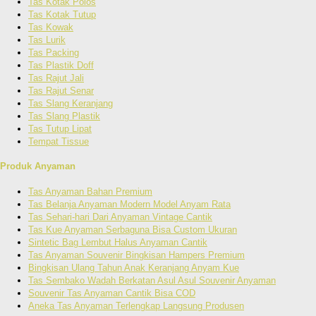
Tas Kotak Polos
Tas Kotak Tutup
Tas Kowak
Tas Lurik
Tas Packing
Tas Plastik Doff
Tas Rajut Jali
Tas Rajut Senar
Tas Slang Keranjang
Tas Slang Plastik
Tas Tutup Lipat
Tempat Tissue
Produk Anyaman
Tas Anyaman Bahan Premium
Tas Belanja Anyaman Modern Model Anyam Rata
Tas Sehari-hari Dari Anyaman Vintage Cantik
Tas Kue Anyaman Serbaguna Bisa Custom Ukuran
Sintetic Bag Lembut Halus Anyaman Cantik
Tas Anyaman Souvenir Bingkisan Hampers Premium
Bingkisan Ulang Tahun Anak Keranjang Anyam Kue
Tas Sembako Wadah Berkatan Asul Asul Souvenir Anyaman
Souvenir Tas Anyaman Cantik Bisa COD
Aneka Tas Anyaman Terlengkap Langsung Produsen