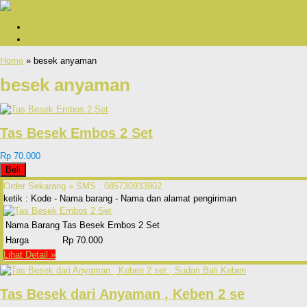
Cara Pemesanan
Bukti Pengiriman Dan Testimonial
Home
» besek anyaman
besek anyaman
Tas Besek Embos 2 Set
Rp 70.000
Beli
Order Sekarang »
SMS : 085730933902
ketik : Kode - Nama barang - Nama dan alamat pengiriman
Nama Barang
Tas Besek Embos 2 Set
Harga
Rp 70.000
Lihat Detail »
Tas Besek dari Anyaman , Keben 2 se