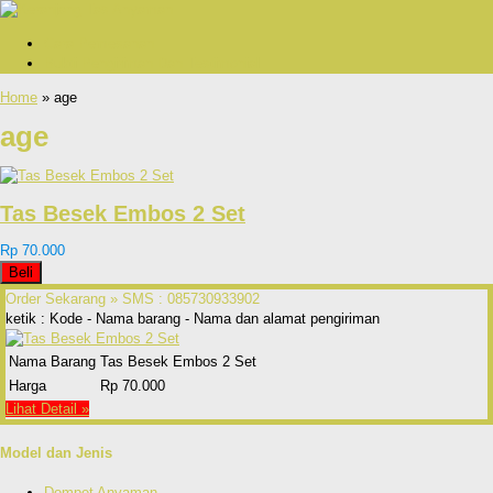
Cara Pemesanan
Bukti Pengiriman Dan Testimonial
Home
» age
age
Tas Besek Embos 2 Set
Rp 70.000
Beli
Order Sekarang »
SMS : 085730933902
ketik : Kode - Nama barang - Nama dan alamat pengiriman
Nama Barang
Tas Besek Embos 2 Set
Harga
Rp 70.000
Lihat Detail »
Model dan Jenis
Dompet Anyaman