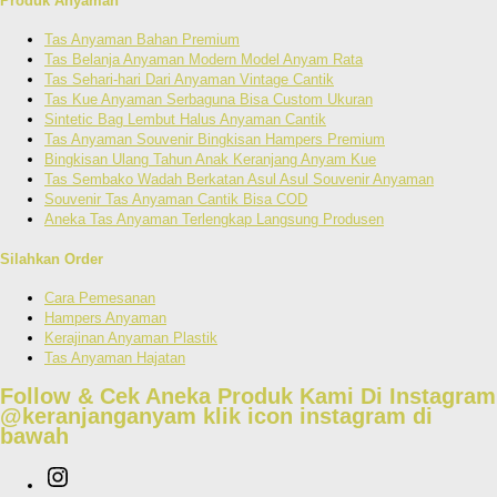
Produk Anyaman
Tas Anyaman Bahan Premium
Tas Belanja Anyaman Modern Model Anyam Rata
Tas Sehari-hari Dari Anyaman Vintage Cantik
Tas Kue Anyaman Serbaguna Bisa Custom Ukuran
Sintetic Bag Lembut Halus Anyaman Cantik
Tas Anyaman Souvenir Bingkisan Hampers Premium
Bingkisan Ulang Tahun Anak Keranjang Anyam Kue
Tas Sembako Wadah Berkatan Asul Asul Souvenir Anyaman
Souvenir Tas Anyaman Cantik Bisa COD
Aneka Tas Anyaman Terlengkap Langsung Produsen
Silahkan Order
Cara Pemesanan
Hampers Anyaman
Kerajinan Anyaman Plastik
Tas Anyaman Hajatan
Follow & Cek Aneka Produk Kami Di Instagram
@keranjanganyam
klik icon instagram di
bawah